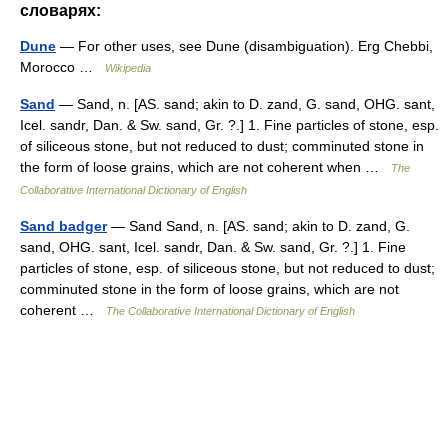
словарях:
Dune
— For other uses, see Dune (disambiguation). Erg Chebbi,
Morocco …
Wikipedia
Sand
— Sand, n. [AS. sand; akin to D. zand, G. sand, OHG. sant,
Icel. sandr, Dan. & Sw. sand, Gr. ?.] 1. Fine particles of stone, esp.
of siliceous stone, but not reduced to dust; comminuted stone in
the form of loose grains, which are not coherent when …
The
Collaborative International Dictionary of English
Sand badger
— Sand Sand, n. [AS. sand; akin to D. zand, G.
sand, OHG. sant, Icel. sandr, Dan. & Sw. sand, Gr. ?.] 1. Fine
particles of stone, esp. of siliceous stone, but not reduced to dust;
comminuted stone in the form of loose grains, which are not
coherent …
The Collaborative International Dictionary of English