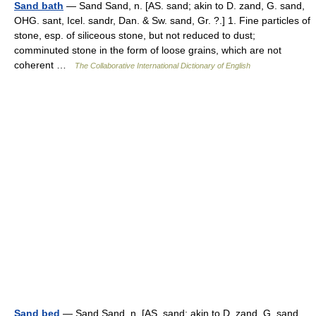
Sand bath
— Sand Sand, n. [AS. sand; akin to D. zand, G. sand,
OHG. sant, Icel. sandr, Dan. & Sw. sand, Gr. ?.] 1. Fine particles of
stone, esp. of siliceous stone, but not reduced to dust;
comminuted stone in the form of loose grains, which are not
coherent …
The Collaborative International Dictionary of English
Sand bed
— Sand Sand, n. [AS. sand; akin to D. zand, G. sand,