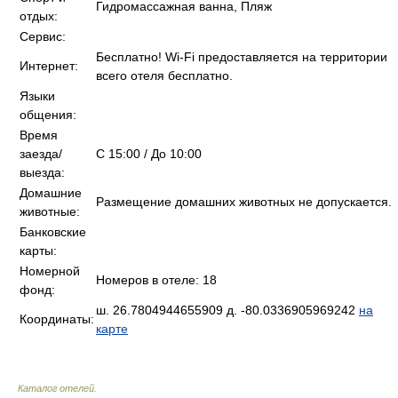
Гидромассажная ванна, Пляж
отдых:
Сервис:
Бесплатно! Wi-Fi предоставляется на территории
Интернет:
всего отеля бесплатно.
Языки
общения:
Время
заезда/
C 15:00 / До 10:00
выезда:
Домашние
Размещение домашних животных не допускается.
животные:
Банковские
карты:
Номерной
Номеров в отеле: 18
фонд:
ш. 26.7804944655909 д. -80.0336905969242
на
Координаты:
карте
Каталог отелей
.